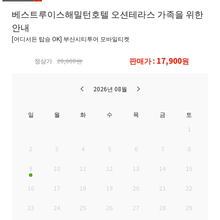
베스트루이스해밀턴호텔 오션테라스 가족을 위한
안내
[어디서든 탑승 OK] 부산시티투어 모바일티켓
판매가 : 17,900원
정상가
20,000원
2026년 08월
일
월
화
수
목
금
토
1
2
3
4
5
6
7
8
9
10
11
12
13
14
15
16
17
18
19
20
21
22
23
24
25
26
27
28
29