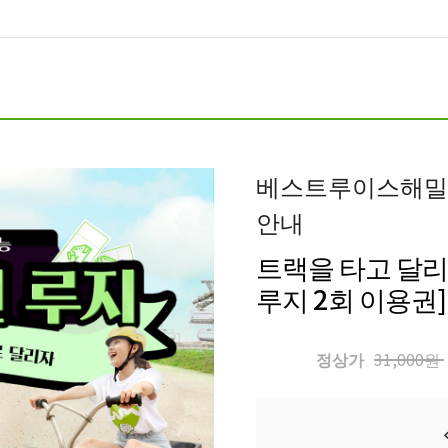
베스트루이스해밀
안내
트랙을 타고 달리
루지 2회 이용권]
정상가
31,000원